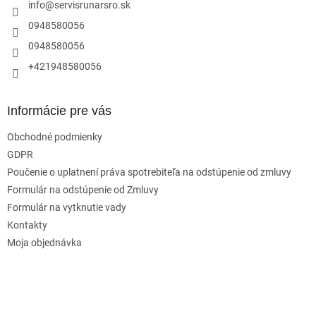
i
info
@
servisrunarsro.sk
e
0948580056
0948580056
+421948580056
Informácie pre vás
Obchodné podmienky
GDPR
Poučenie o uplatnení práva spotrebiteľa na odstúpenie od zmluvy
Formulár na odstúpenie od Zmluvy
Formulár na vytknutie vady
Kontakty
Moja objednávka