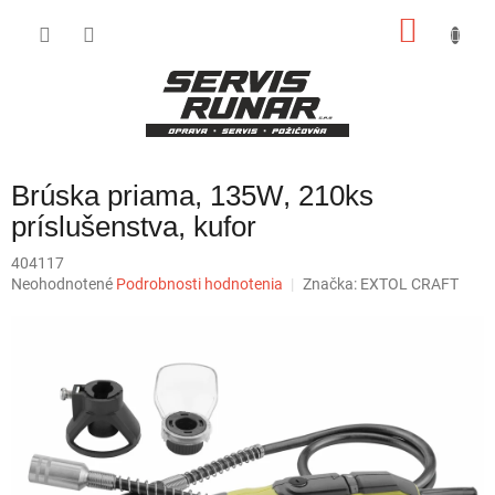
Prejsť
NÁKU
na
obsah
KOŠÍK
Brúska priama, 135W, 210ks
príslušenstva, kufor
404117
Priemerné
Neohodnotené
Podrobnosti hodnotenia
Značka:
EXTOL CRAFT
hodnotenie
produktu
je
0,0
z
5
hviezdičiek.