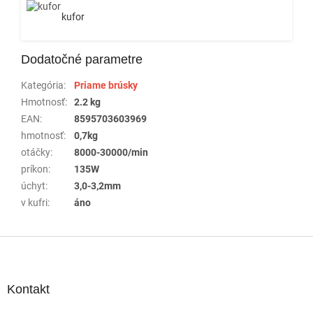
kufor
Dodatočné parametre
Kategória
:
Priame brúsky
Hmotnosť
:
2.2 kg
EAN
:
8595703603969
hmotnosť
:
0,7kg
otáčky
:
8000-30000/min
príkon
:
135W
úchyt
:
3,0-3,2mm
v kufri
:
áno
Z
á
p
ä
Kontakt
t