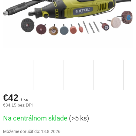
€42
/ ks
€34,15 bez DPH
Jednotková
Na centrálnom sklade
(>5 ks)
cena:
Môžeme doručiť do:
13.8.2026