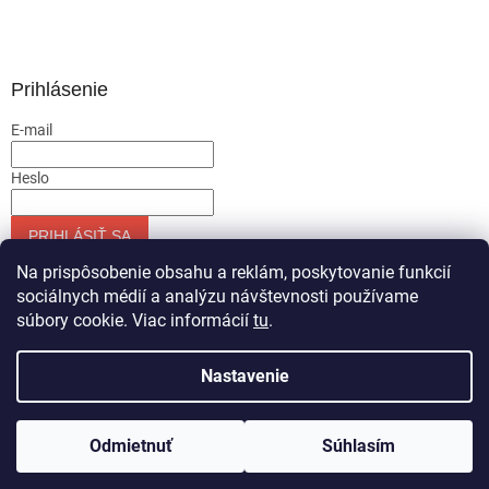
Prihlásenie
E-mail
Heslo
PRIHLÁSIŤ SA
Nová registrácia
Zabudnuté heslo
Na prispôsobenie obsahu a reklám, poskytovanie funkcií
sociálnych médií a analýzu návštevnosti používame
súbory cookie. Viac informácií
tu
.
Vytvoril Shoptet
Nastavenie
Copyright 2026
Servis-runar sro
. Všetky práva vyhradené.
Odmietnuť
Súhlasím
Upraviť nastavenie cookies