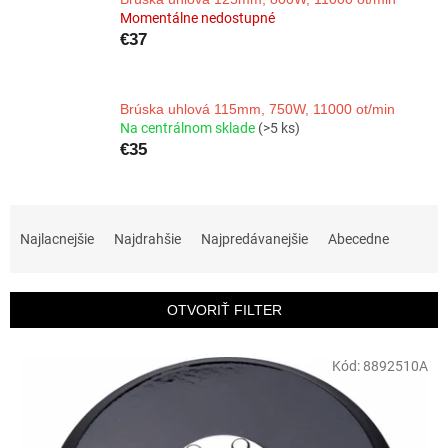
Momentálne nedostupné
€37
Brúska uhlová 115mm, 750W, 11000 ot/min
Na centrálnom sklade
(>5 ks)
€35
R
a
Najlacnejšie
Najdrahšie
Najpredávanejšie
Abecedne
d
e
n
OTVORIŤ FILTER
i
e
V
p
Kód:
8892510A
ý
r
p
o
i
d
s