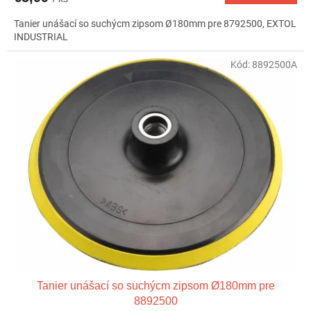
Tanier unášací so suchýcm zipsom Ø180mm pre 8792500, EXTOL
INDUSTRIAL
Kód:
8892500A
Tanier unášací so suchýcm zipsom Ø180mm pre
8892500