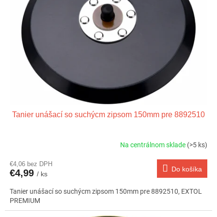
u
p
k
r
t
o
o
d
v
u
k
t
o
v
Tanier unášací so suchýcm zipsom 150mm pre 8892510
Na centrálnom sklade
(>5 ks)
€4,06 bez DPH
Do košíka
€4,99
/ ks
Tanier unášací so suchýcm zipsom 150mm pre 8892510, EXTOL
PREMIUM