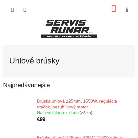
Prejsť
NÁKU
na
obsah
KOŠÍK
Uhlové brúsky
Najpredávanejšie
Brúska uhlová 125mm, 1550W, regulácia
otáčok, bezuhlíkový motor
Na centrálnom sklade
(>5 ks)
€99
Brúska uhlová 125mm, 800W, 11000 ot/min