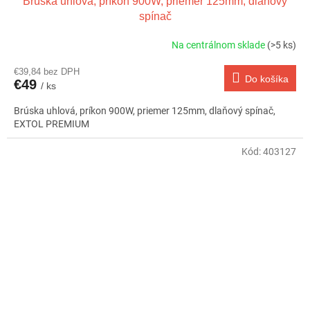
Brúska uhlová, príkon 900W, priemer 125mm, dlaňový
spínač
Na centrálnom sklade
(>5 ks)
€39,84 bez DPH
Do košíka
€49
/ ks
Brúska uhlová, príkon 900W, priemer 125mm, dlaňový spínač,
EXTOL PREMIUM
Kód:
403127