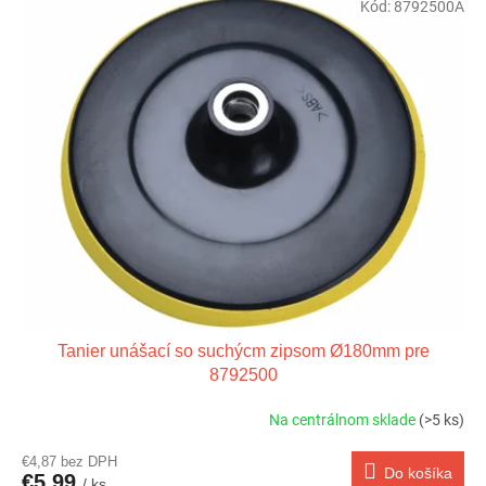
Kód:
8792500A
Tanier unášací so suchýcm zipsom Ø180mm pre
8792500
Na centrálnom sklade
(>5 ks)
€4,87 bez DPH
Do košíka
€5,99
/ ks