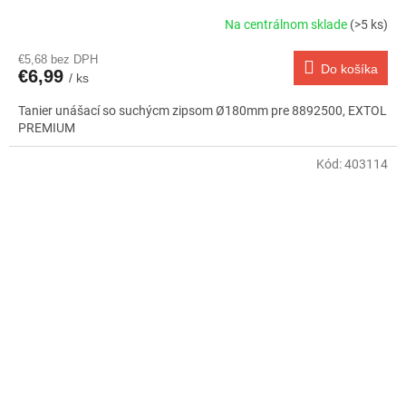
Na centrálnom sklade
(>5 ks)
€5,68 bez DPH
Do košíka
€6,99
/ ks
Tanier unášací so suchýcm zipsom Ø180mm pre 8892500, EXTOL
PREMIUM
Kód:
403114