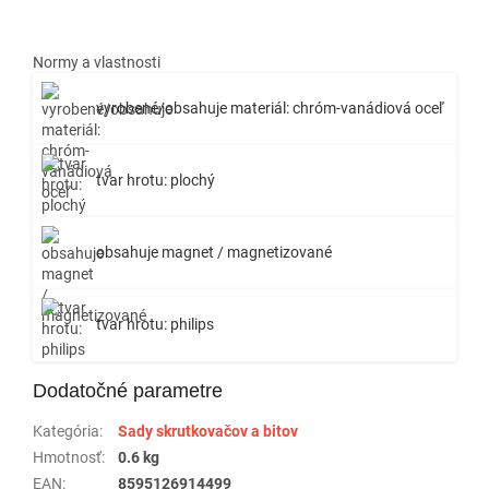
Normy a vlastnosti
vyrobené/obsahuje materiál: chróm-vanádiová oceľ
tvar hrotu: plochý
obsahuje magnet / magnetizované
tvar hrotu: philips
Dodatočné parametre
Kategória
:
Sady skrutkovačov a bitov
Hmotnosť
:
0.6 kg
EAN
:
8595126914499