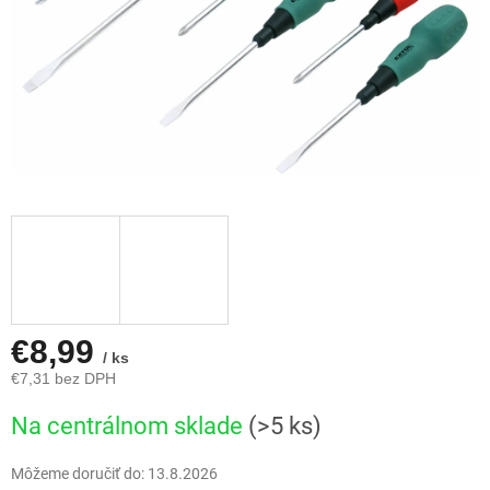
€8,99
/ ks
€7,31 bez DPH
Jednotková
Na centrálnom sklade
(>5 ks)
cena:
Môžeme doručiť do:
13.8.2026