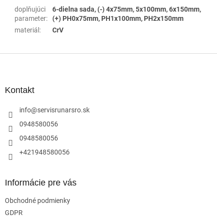
doplňujúci
6-dielna sada, (-) 4x75mm, 5x100mm, 6x150mm,
parameter
:
(+) PH0x75mm, PH1x100mm, PH2x150mm
materiál
:
CrV
Z
á
p
ä
Kontakt
t
i
info
@
servisrunarsro.sk
e
0948580056
0948580056
+421948580056
Informácie pre vás
Obchodné podmienky
GDPR