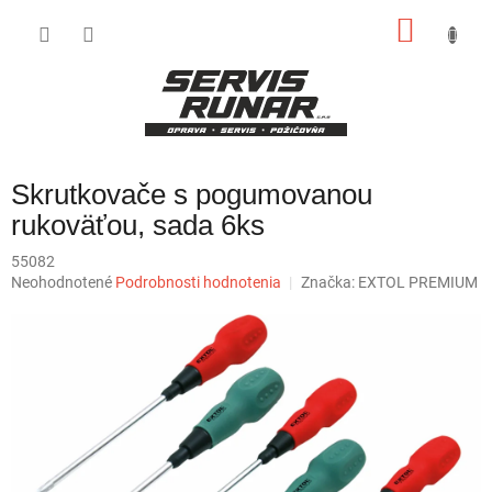
Prejsť
NÁKU
na
obsah
KOŠÍK
Skrutkovače s pogumovanou
rukoväťou, sada 6ks
55082
Priemerné
Neohodnotené
Podrobnosti hodnotenia
Značka:
EXTOL PREMIUM
hodnotenie
produktu
je
0,0
z
5
hviezdičiek.