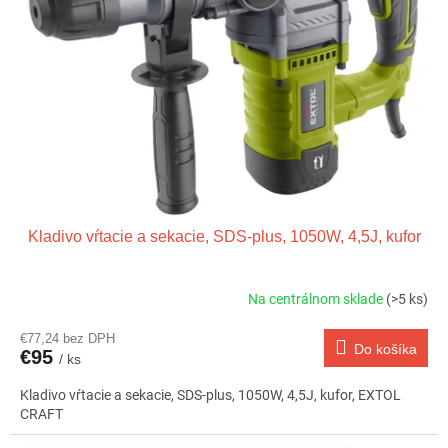
u
p
k
r
t
o
o
d
v
u
k
t
o
v
Kladivo vŕtacie a sekacie, SDS-plus, 1050W, 4,5J, kufor
Na centrálnom sklade
(>5 ks)
€77,24 bez DPH
Do košíka
€95
/ ks
Kladivo vŕtacie a sekacie, SDS-plus, 1050W, 4,5J, kufor, EXTOL
CRAFT