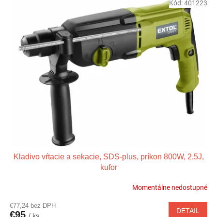
Kód:
401223
Kladivo vŕtacie a sekacie, SDS-plus, príkon 800W, 2,5J,
kufor
Momentálne nedostupné
€77,24 bez DPH
DETAIL
€95
/ ks