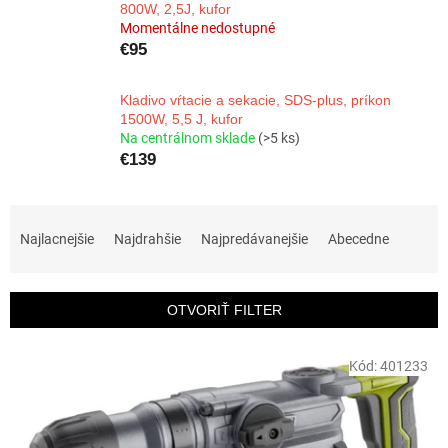
800W, 2,5J, kufor
Momentálne nedostupné
€95
Kladivo vŕtacie a sekacie, SDS-plus, príkon
1500W, 5,5 J, kufor
Na centrálnom sklade
(>5 ks)
€139
R
a
Najlacnejšie
Najdrahšie
Najpredávanejšie
Abecedne
d
e
n
OTVORIŤ FILTER
i
e
V
p
Kód:
401233
ý
r
p
o
i
d
s