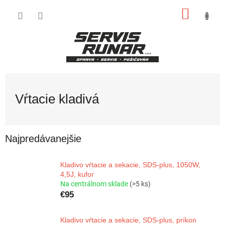
Prejsť
NÁKU
na
obsah
KOŠÍK
Vŕtacie kladivá
Najpredávanejšie
Kladivo vŕtacie a sekacie, SDS-plus, 1050W,
4,5J, kufor
Na centrálnom sklade
(>5 ks)
€95
Kladivo vŕtacie a sekacie, SDS-plus, príkon