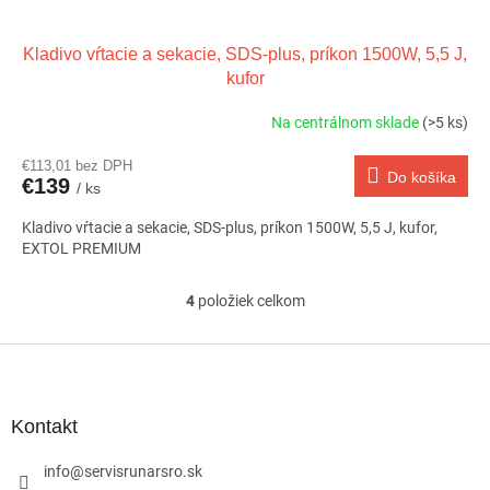
Kladivo vŕtacie a sekacie, SDS-plus, príkon 1500W, 5,5 J,
kufor
Na centrálnom sklade
(>5 ks)
€113,01 bez DPH
Do košíka
€139
/ ks
Kladivo vŕtacie a sekacie, SDS-plus, príkon 1500W, 5,5 J, kufor,
EXTOL PREMIUM
4
položiek celkom
O
v
l
Z
á
á
d
p
a
ä
Kontakt
c
t
i
i
info
@
servisrunarsro.sk
e