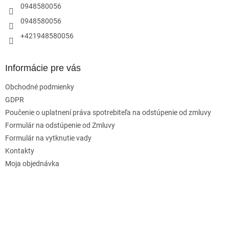
p
e
0948580056
r
0948580056
v
k
+421948580056
y
v
ý
Informácie pre vás
p
i
Obchodné podmienky
s
u
GDPR
Poučenie o uplatnení práva spotrebiteľa na odstúpenie od zmluvy
Formulár na odstúpenie od Zmluvy
Formulár na vytknutie vady
Kontakty
Moja objednávka